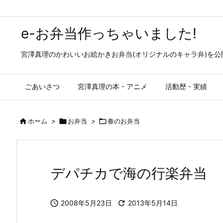
e-お弁当作っちゃいました!
宮澤真理のかわいいお絵かきお弁当(オリジナルのキャラ弁)を
ごあいさつ
宮澤真理の本・アニメ
活動歴・実績

ホーム
>

お弁当
>

春のお弁当
デパチカで海の行楽弁当

2008年5月23日

2013年5月14日