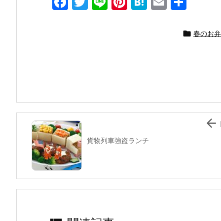
F
T
Li
Pi
H
E
共
a
w
n
nt
at
m
有
c
itt
e
er
e
ai

春のお弁
e
er
e
n
l
b
st
a
o
o
k

貨物列車強盗ランチ