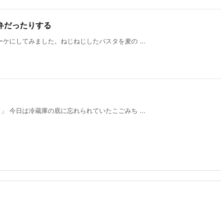
弁だったりする
してみました。ねじねじしたパスタを麦の ...
 今日は冷蔵庫の底に忘れられていたこごみち ...