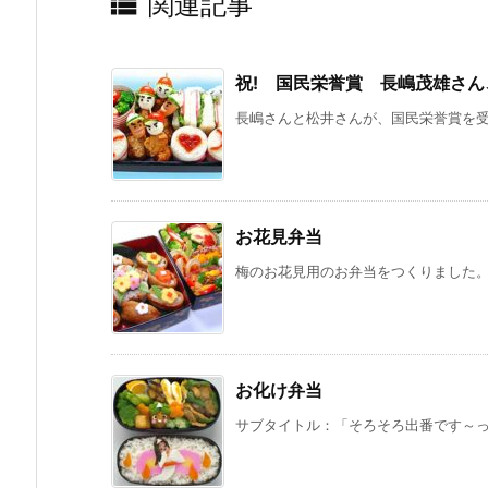

関連記事
祝! 国民栄誉賞 長嶋茂雄さ
長嶋さんと松井さんが、国民栄誉賞を受賞
お花見弁当
梅のお花見用のお弁当をつくりました。 
お化け弁当
サブタイトル：「そろそろ出番です～っ。