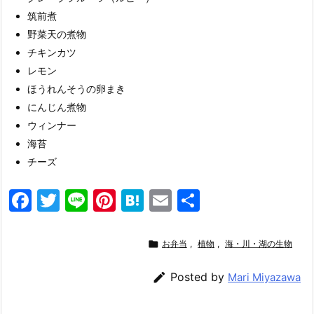
筑前煮
野菜天の煮物
チキンカツ
レモン
ほうれんそうの卵まき
にんじん煮物
ウィンナー
海苔
チーズ
F
T
Li
Pi
H
E
共
a
w
n
nt
at
m
有
c
itt
e
er
e
ai

お弁当
,
植物
,
海・川・湖の生物
e
er
e
n
l

Posted by
Mari Miyazawa
b
st
a
o