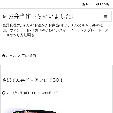

Feedly
RSS
e-お弁当作っちゃいました!

宮澤真理のかわいいお絵かきお弁当(オリジナルのキャラ弁)を公

開。ウィンナー飾り切りやかわいいスィーツ、ランチプレート、ア
メニュ
ニメや作り方動画も

サイド


ホーム
>

お弁当
前へ

次へ

さぼてん弁当 – アフロでGO！
検索

2004年7月29日

2013年5月23日