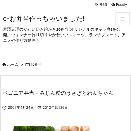

Feedly
RSS
e-お弁当作っちゃいました!

宮澤真理のかわいいお絵かきお弁当(オリジナルのキャラ弁)を公

開。ウィンナー飾り切りやかわいいスィーツ、ランチプレート、ア
メニュ
ニメや作り方動画も

サイド


ホーム
>

お弁当
前へ

次へ

ベゴニア弁当 – みじん粉のうさぎとわんちゃん
検索

2007年4月24日

2013年5月26日