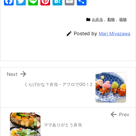
F
T
Li
Pi
H
E
共
a
w
n
nt
at
m
有
c
itt
e
er
e
ai

お弁当
,
動物
,
植物
e
er
e
n
l

Posted by
Mari Miyazawa
b
st
a
o
o
k

Next
くらげかな？弁当 - アフロでGO！2

Prev
ママありがとう弁当