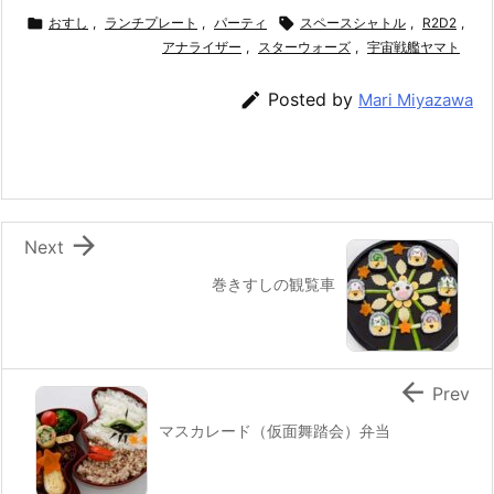
c
itt
e
er
e
ai

おすし
,
ランチプレート
,
パーティ

スペースシャトル
,
R2D2
,
e
er
アナライザー
e
n
,
スターウォーズ
l
,
宇宙戦艦ヤマト
b
st
a

Posted by
Mari Miyazawa
o
o
k

Next
巻きすしの観覧車

Prev
マスカレード（仮面舞踏会）弁当