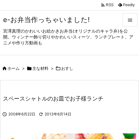

Feedly
RSS
e-お弁当作っちゃいました!

宮澤真理のかわいいお絵かきお弁当(オリジナルのキャラ弁)を公

開。ウィンナー飾り切りやかわいいスィーツ、ランチプレート、ア
メニュ
ニメや作り方動画も

サイド


ホーム
>

主な材料
>

おすし
前へ

次へ

スペースシャトルのお皿でお子様ランチ
検索

2008年6月22日

2013年6月14日