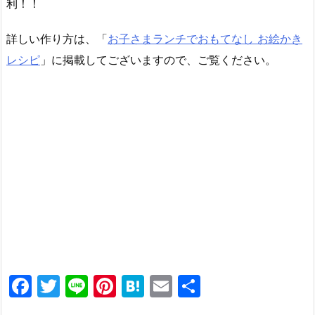
利！！
詳しい作り方は、「
お子さまランチでおもてなし お絵かき
レシピ
」に掲載してございますので、ご覧ください。
F
T
Li
Pi
H
E
共
a
w
n
nt
at
m
有