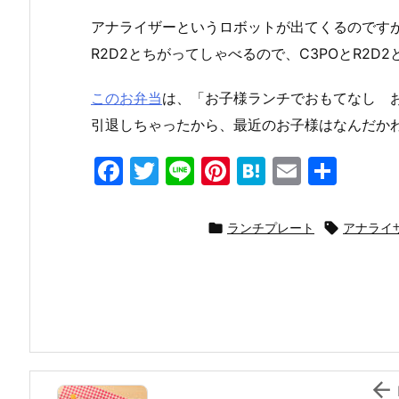
アナライザーというロボットが出てくるのですが
R2D2とちがってしゃべるので、C3POとR2
このお弁当
は、「お子様ランチでおもてなし 
引退しちゃったから、最近のお子様はなんだか
F
T
Li
Pi
H
E
共
a
w
n
nt
at
m
有
c
itt
e
er
e
ai

ランチプレート

アナライ
e
er
e
n
l
b
st
a
o
o
k
