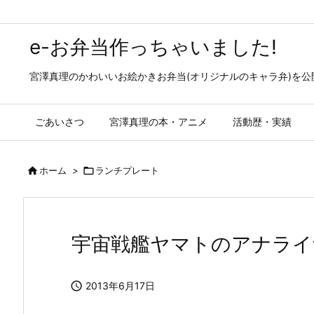
e-お弁当作っちゃいました!
宮澤真理のかわいいお絵かきお弁当(オリジナルのキャラ弁)を
ごあいさつ
宮澤真理の本・アニメ
活動歴・実績

ホーム
>

ランチプレート
宇宙戦艦ヤマトのアナライ

2013年6月17日