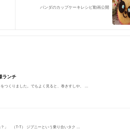
パンダのカップケーキレシピ動画公開
様ランチ
つくりました。でもよく見ると、巻きすしや、 ...
 （T-T） ジプニーという乗り合いタク ...