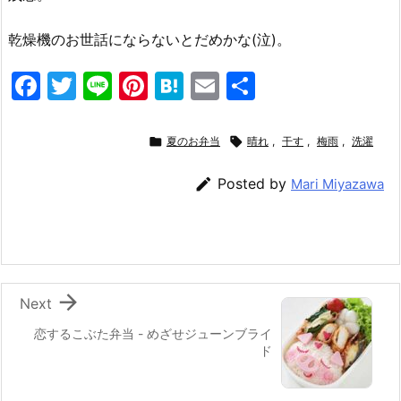
乾燥機のお世話にならないとだめかな(泣)。
F
T
Li
Pi
H
E
共
a
w
n
nt
at
m
有
c
itt
e
er
e
ai

夏のお弁当

晴れ
,
干す
,
梅雨
,
洗濯
e
er
e
n
l

Posted by
Mari Miyazawa
b
st
a
o
o
k

Next
恋するこぶた弁当 - めざせジューンブライ
ド