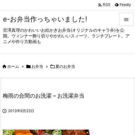

Feedly
RSS
e-お弁当作っちゃいました!

宮澤真理のかわいいお絵かきお弁当(オリジナルのキャラ弁)を公

開。ウィンナー飾り切りやかわいいスィーツ、ランチプレート、ア
メニュ
ニメや作り方動画も

サイド


ホーム
>

お弁当
>

夏のお弁当
前へ

次へ

梅雨の合間のお洗濯 – お洗濯弁当
検索

2013年6月23日