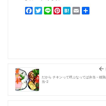
F
T
Li
Pi
H
E
共
a
w
n
nt
at
m
有
c
itt
e
er
e
ai
e
er
e
n
l
b
st
a
o
o
k

だから チキンって呼ぶなってば弁当 - 雄鶏
当-2