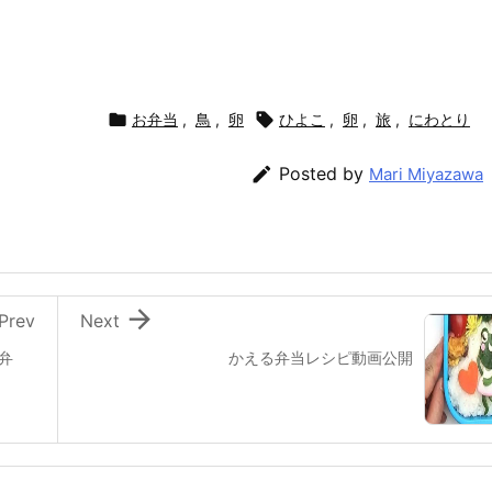

お弁当
,
鳥
,
卵

ひよこ
,
卵
,
旅
,
にわとり

Posted by
Mari Miyazawa

Prev
Next
弁
かえる弁当レシピ動画公開