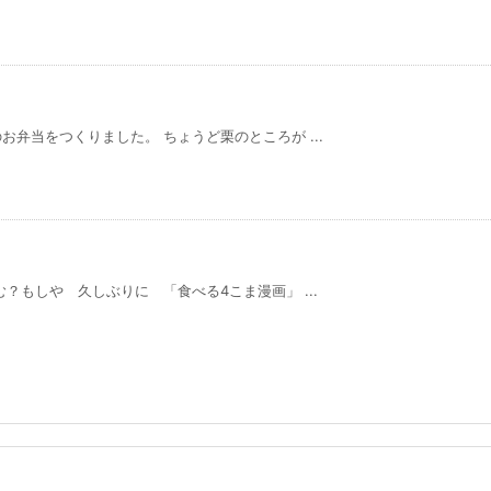
弁当をつくりました。 ちょうど栗のところが ...
？もしや 久しぶりに 「食べる4こま漫画」 ...