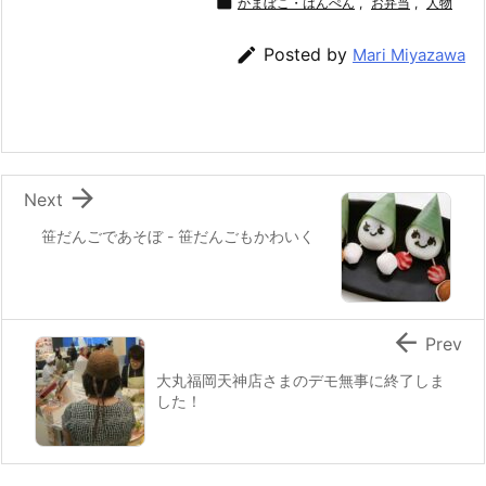
c
itt
e
er
e
ai

かまぼこ・はんぺん
,
お弁当
,
人物
e
er
e
n
l

Posted by
Mari Miyazawa
b
st
a
o
o
k

Next
笹だんごであそぼ - 笹だんごもかわいく

Prev
大丸福岡天神店さまのデモ無事に終了しま
した！