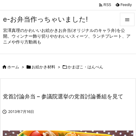

Feedly
RSS
e-お弁当作っちゃいました!

宮澤真理のかわいいお絵かきお弁当(オリジナルのキャラ弁)を公

開。ウィンナー飾り切りやかわいいスィーツ、ランチプレート、ア
メニュ
ニメや作り方動画も

サイド


ホーム
>

お絵かき材料
>

かまぼこ・はんぺん
前へ

次へ

党首討論弁当 – 参議院選挙の党首討論番組を見て
検索

2013年7月16日