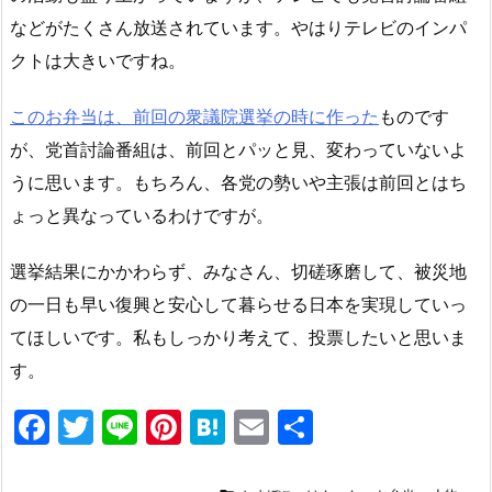
などがたくさん放送されています。やはりテレビのインパ
クトは大きいですね。
このお弁当は、前回の衆議院選挙の時に作った
ものです
が、党首討論番組は、前回とパッと見、変わっていないよ
うに思います。もちろん、各党の勢いや主張は前回とはち
ょっと異なっているわけですが。
選挙結果にかかわらず、みなさん、切磋琢磨して、被災地
の一日も早い復興と安心して暮らせる日本を実現していっ
てほしいです。私もしっかり考えて、投票したいと思いま
す。
F
T
Li
Pi
H
E
共
a
w
n
nt
at
m
有