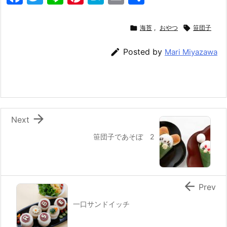
a
w
n
nt
at
m
有
c
itt
e
er
e
ai

海苔
,
おやつ

笹団子
e
er
e
n
l

Posted by
Mari Miyazawa
b
st
a
o
o
k

Next
笹団子であそぼ 2

Prev
一口サンドイッチ