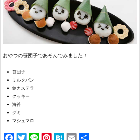
おやつの笹団子であそんでみました！
笹団子
ミルクパン
鈴カステラ
クッキー
海苔
グミ
マシュマロ
F
T
Li
Pi
H
E
共