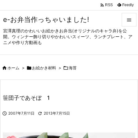

Feedly
RSS
e-お弁当作っちゃいました!

宮澤真理のかわいいお絵かきお弁当(オリジナルのキャラ弁)を公

開。ウィンナー飾り切りやかわいいスィーツ、ランチプレート、ア
メニュ
ニメや作り方動画も

サイド


ホーム
>

お絵かき材料
>

海苔
前へ

次へ

笹団子であそぼ 1
検索

2007年7月11日

2013年7月15日