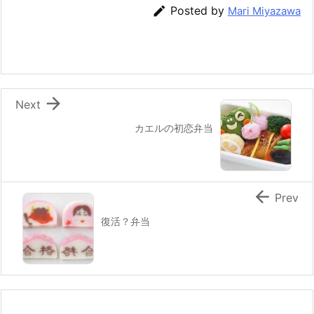
b
st
a

Posted by
Mari Miyazawa
o
o
k

Next
カエルの初恋弁当

Prev
復活？弁当