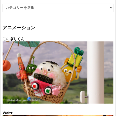
カ
テ
ゴ
リ
ー
アニメーション
こにぎりくん
Waltz