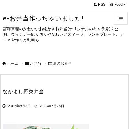

Feedly
RSS
e-お弁当作っちゃいました!

宮澤真理のかわいいお絵かきお弁当(オリジナルのキャラ弁)を公

開。ウィンナー飾り切りやかわいいスィーツ、ランチプレート、ア
メニュ
ニメや作り方動画も

サイド


ホーム
>

お弁当
>

夏のお弁当
前へ

次へ

なかよし野菜弁当
検索

2006年8月8日

2013年7月28日