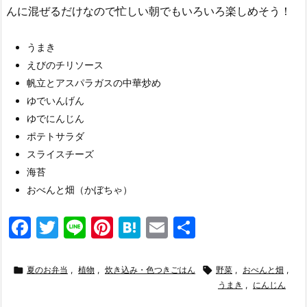
んに混ぜるだけなので忙しい朝でもいろいろ楽しめそう！
うまき
えびのチリソース
帆立とアスパラガスの中華炒め
ゆでいんげん
ゆでにんじん
ポテトサラダ
スライスチーズ
海苔
おべんと畑（かぼちゃ）
F
T
Li
Pi
H
E
共
a
w
n
nt
at
m
有
c
itt
e
er
e
ai

夏のお弁当
,
植物
,
炊き込み・色つきごはん

野菜
,
おべんと畑
,
e
er
e
n
l
うまき
,
にんじん