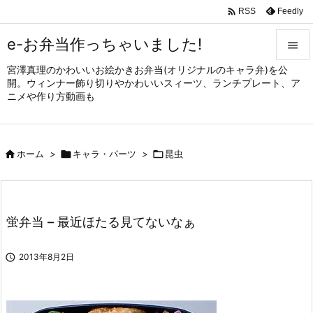

Feedly
RSS
e-お弁当作っちゃいました!

宮澤真理のかわいいお絵かきお弁当(オリジナルのキャラ弁)を公

開。ウィンナー飾り切りやかわいいスィーツ、ランチプレート、ア
メニュ
ニメや作り方動画も

サイド


ホーム
>

キャラ・パーツ
>

昆虫
前へ

次へ

蛍弁当 – 最近ほたる見てないなぁ
検索

2013年8月2日