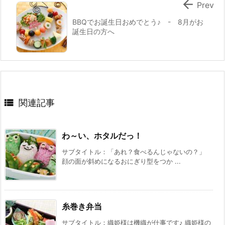

Prev
BBQでお誕生日おめでとう♪ - 8月がお
誕生日の方へ

関連記事
わ～い、ホタルだっ！
サブタイトル：「あれ？食べるんじゃないの？」
顔の面が斜めになるおにぎり型をつか ...
糸巻き弁当
サブタイトル：織姫様は機織が仕事です♪ 織姫様の