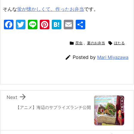
そんな
蛍が懐かしくて、作ったお弁当
です。
F
T
Li
Pi
H
E
共
a
w
n
nt
at
m
有
c
itt
e
er
e
ai

昆虫
,
夏のお弁当

ほたる
e
er
e
n
l

Posted by
Mari Miyazawa
b
st
a
o
o
k

Next
【アニメ】海辺のサプライズランチ公開