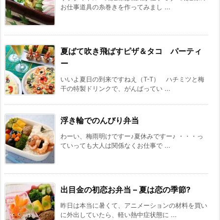
お仕事道具の糸巻きを作ってみまし ...
夏ばて吹き飛ばすピザ＆タコ パーティ
ー
いいよ夏日の到来ですねえ（T-T） ハチミツと梅
干の特製ドリンクで、がんばってい ...
浮き輪でのんびり弁当
わーい、梅雨明けですー♪夏休みですー♪ ・・・っ
ていっても大人は関係なくお仕事で ...
出目金の初恋お弁当 – 夏は恋の季節?
昨日は本当に暑くて、アニメーションの材料を買い
に外出していたら、軽い熱中症状態に ...