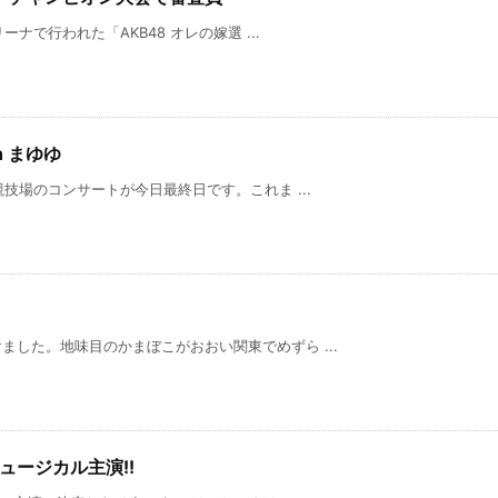
ーナで行われた「AKB48 オレの嫁選 ...
h まゆゆ
競技場のコンサートが今日最終日です。これま ...
した。地味目のかまぼこがおおい関東でめずら ...
ュージカル主演!!