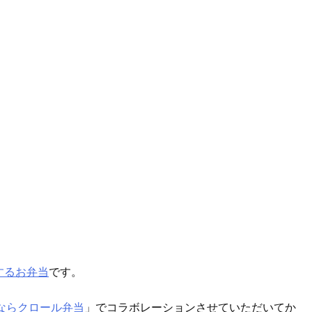
するお弁当
です。
ならクロール弁当
」でコラボレーションさせていただいてか