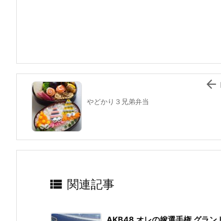
b
st
a
o
o
k

やどかり３兄弟弁当

関連記事
AKB48 オレの嫁選手権 グラ