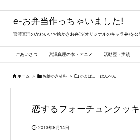
e-お弁当作っちゃいました!
宮澤真理のかわいいお絵かきお弁当(オリジナルのキャラ弁)を
ごあいさつ
宮澤真理の本・アニメ
活動歴・実績

ホーム
>

お絵かき材料
>

かまぼこ・はんぺん
恋するフォーチュンクッキ

2013年8月14日