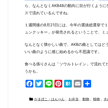
ら、なんとなくAKB48の動向に目が行くように
スで流れているんですね。
１週間後の8月21日には、今年の選抜総選挙で
ュンクッキー」が発売されるということで、ミ
なんとなく懐かしい曲で、AKBの曲としてはど
いい曲のように感じ始めるから不思議です。
食べる係りさんは「ソウルトレイン」で流れて
うかも。
F
T
Li
Pi
H
E
共
a
w
n
nt
at
m
有
c
itt
e
er
e
ai

かまぼこ・はんぺん
,
お弁当
,
動物
,
植物
,
き
e
er
e
n
l