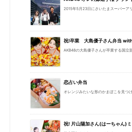
2015年5月23日にさいたまスーパーアリ
祝!卒業 大島優子さん弁当 wit
AKB48の大島優子さんが卒業する国立
恋占い弁当
オレンジみたいな形のかまぼこを見つけま
祝! 片山陽加さん(はーちゃん)ミ