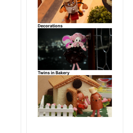
Decorations
チ
Twins in Bakery