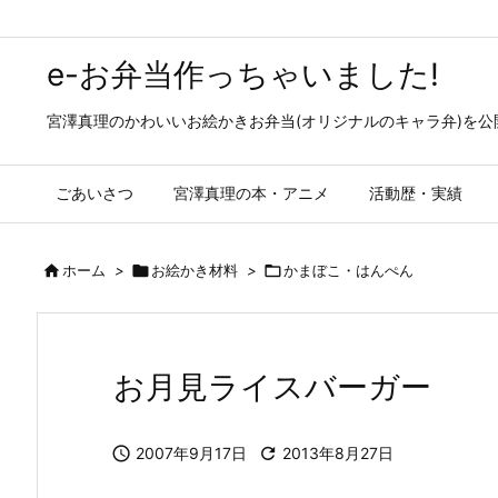
e-お弁当作っちゃいました!
宮澤真理のかわいいお絵かきお弁当(オリジナルのキャラ弁)を
ごあいさつ
宮澤真理の本・アニメ
活動歴・実績

ホーム
>

お絵かき材料
>

かまぼこ・はんぺん
お月見ライスバーガー

2007年9月17日

2013年8月27日