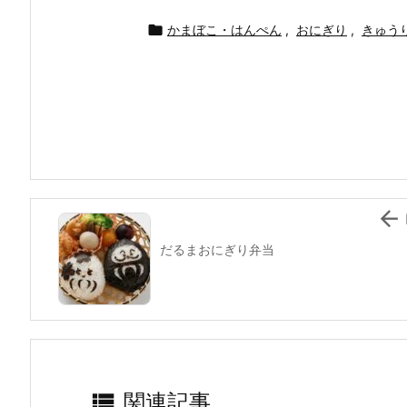
a
w
n
nt
at
m
有
c
itt
e
er
e
ai

かまぼこ・はんぺん
,
おにぎり
,
きゅう
e
er
e
n
l
b
st
a
o
o
k

だるまおにぎり弁当

関連記事