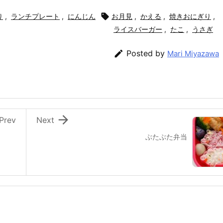
り
,
ランチプレート
,
にんじん

お月見
,
かえる
,
焼きおにぎり
,
ライスバーガー
,
たこ
,
うさぎ

Posted by
Mari Miyazawa

Prev
Next
ぶたぶた弁当