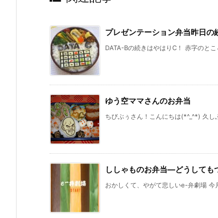
プレゼンテーション弁当昨日の
DATA-Bの続きはやはりC！ 赤字のとこ
ゆう空ママさんのお弁当
ちびぶぅさん！こんにちは(*^_^*) 久
ししゃものお弁当—どうしても
おかしくて、やがて悲しいe-弁劇場 今月