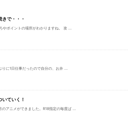
続きで・・・
ろやポイントの場所がわかりますね。 攻 ...
しぶりに1日仕事だったので自分の、お弁 ...
ついていく！
のアニメができました。R18指定の毎度ば ...