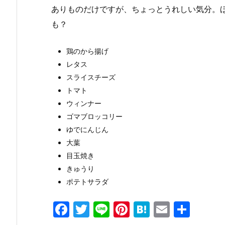
ありものだけですが、ちょっとうれしい気分。
も？
鶏のから揚げ
レタス
スライスチーズ
トマト
ウィンナー
ゴマブロッコリー
ゆでにんじん
大葉
目玉焼き
きゅうり
ポテトサラダ
F
T
Li
Pi
H
E
共