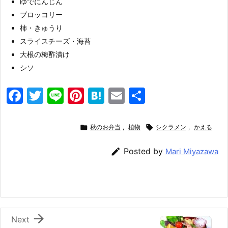
ゆでにんじん
ブロッコリー
柿・きゅうり
スライスチーズ・海苔
大根の梅酢漬け
シソ
F
T
Li
Pi
H
E
共
a
w
n
nt
at
m
有
c
itt
e
er
e
ai

秋のお弁当
,
植物

シクラメン
,
かえる
e
er
e
n
l

Posted by
Mari Miyazawa
b
st
a
o
o
k

Next