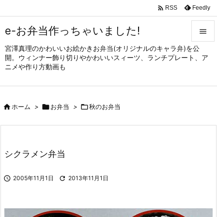

Feedly
RSS
e-お弁当作っちゃいました!

宮澤真理のかわいいお絵かきお弁当(オリジナルのキャラ弁)を公

開。ウィンナー飾り切りやかわいいスィーツ、ランチプレート、ア
メニュ
ニメや作り方動画も

サイド


ホーム
>

お弁当
>

秋のお弁当
前へ

次へ

シクラメン弁当
検索

2005年11月1日

2013年11月1日