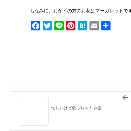
ちなみに、おかずの方のお花はマーガレットで
F
T
Li
Pi
H
E
共
a
w
n
nt
at
m
有
c
itt
e
er
e
ai
e
er
e
n
l
b
st
a
o
o
k

忙しいけど歌っちゃう!弁当