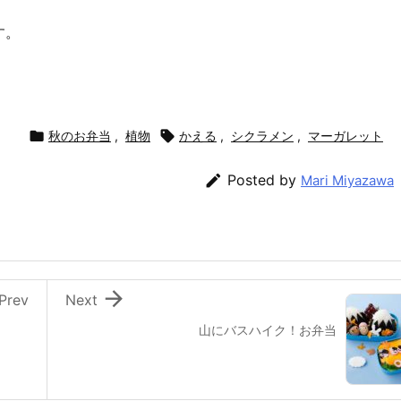
す。

秋のお弁当
,
植物

かえる
,
シクラメン
,
マーガレット

Posted by
Mari Miyazawa

Prev
Next
山にバスハイク！お弁当