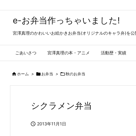
e-お弁当作っちゃいました!
宮澤真理のかわいいお絵かきお弁当(オリジナルのキャラ弁)を
ごあいさつ
宮澤真理の本・アニメ
活動歴・実績

ホーム
>

お弁当
>

秋のお弁当
シクラメン弁当

2013年11月1日