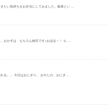
たい気持ちをお弁当にしてみました。銀座とい ...
おかずは もちろん納豆です♪おほほ～！ ち ...
る。」 今日はおにぎり。 おやじの、おにぎ ...