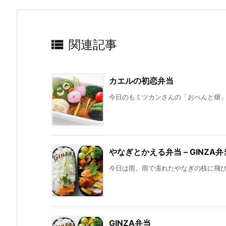

関連記事
カエルの初恋弁当
今日のもミツカンさんの「おべんと畑」の
やなぎとかえる弁当 – GINZA弁
今日は雨。雨で濡れたやなぎの枝に飛びつ
GINZA弁当