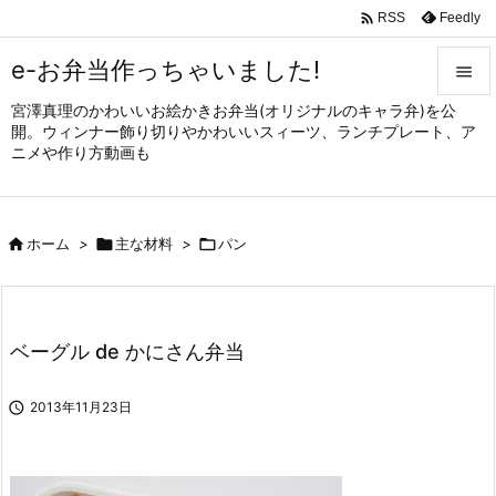

Feedly
RSS
e-お弁当作っちゃいました!

宮澤真理のかわいいお絵かきお弁当(オリジナルのキャラ弁)を公

開。ウィンナー飾り切りやかわいいスィーツ、ランチプレート、ア
メニュ
ニメや作り方動画も

サイド


ホーム
>

主な材料
>

パン
前へ

次へ

ベーグル de かにさん弁当
検索

2013年11月23日