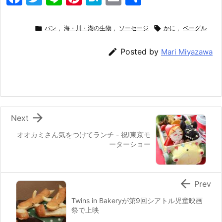
a
w
n
nt
at
m
有
c
itt
e
er
e
ai

パン
,
海・川・湖の生物
,
ソーセージ

かに
,
ベーグル
e
er
e
n
l

Posted by
Mari Miyazawa
b
st
a
o
o
k

Next
オオカミさん気をつけてランチ - 祝!東京モ
ーターショー

Prev
Twins in Bakeryが第9回シアトル児童映画
祭で上映