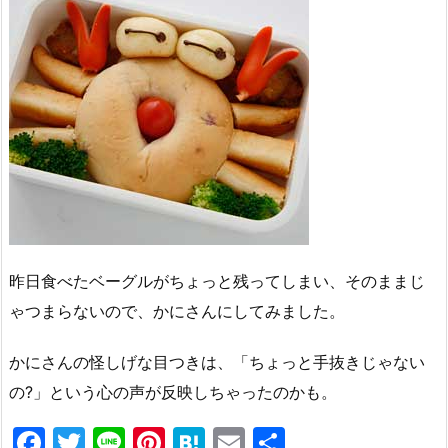
昨日食べたベーグルがちょっと残ってしまい、そのままじ
ゃつまらないので、かにさんにしてみました。
かにさんの怪しげな目つきは、「ちょっと手抜きじゃない
の?」という心の声が反映しちゃったのかも。
F
T
Li
Pi
H
E
共