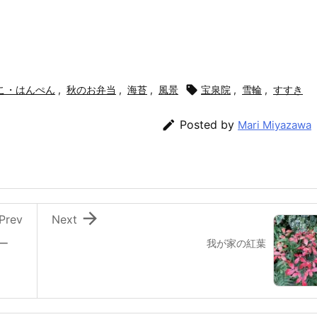
こ・はんぺん
,
秋のお弁当
,
海苔
,
風景

宝泉院
,
雪輪
,
すすき

Posted by
Mari Miyazawa

Prev
Next
ー
我が家の紅葉