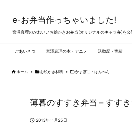
e-お弁当作っちゃいました!
宮澤真理のかわいいお絵かきお弁当(オリジナルのキャラ弁)を
ごあいさつ
宮澤真理の本・アニメ
活動歴・実績

ホーム
>

お絵かき材料
>

かまぼこ・はんぺん
薄暮のすすき弁当 – すす

2013年11月25日