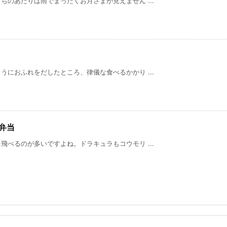
のあたりは雨でまったくお月さまが見えません ...
におふれをだしたところ、律儀な食べるかかり ...
弁当
べるのが多いですよね。ドラキュラもコウモリ ...