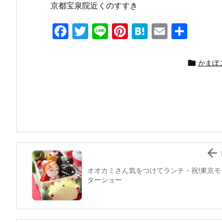
京都宝泉院近くのすすき
F
T
Li
Pi
H
E
共
a
w
n
nt
at
m
有
c
itt
e
er
e
ai

かまぼ
e
er
e
n
l
b
st
a
o
o
k

オオカミさん気をつけてランチ - 祝!東京モ
ターショー