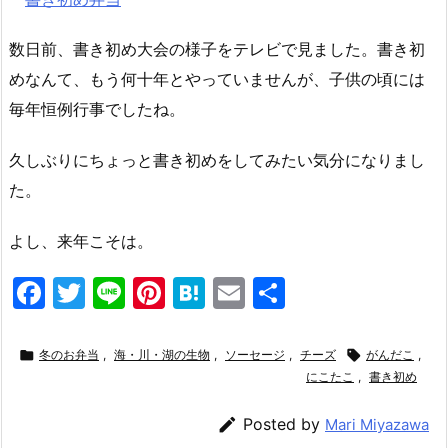
数日前、書き初め大会の様子をテレビで見ました。書き初
めなんて、もう何十年とやっていませんが、子供の頃には
毎年恒例行事でしたね。
久しぶりにちょっと書き初めをしてみたい気分になりまし
た。
よし、来年こそは。
F
T
Li
Pi
H
E
共
a
w
n
nt
at
m
有
c
itt
e
er
e
ai

冬のお弁当
,
海・川・湖の生物
,
ソーセージ
,
チーズ

がんだこ
,
e
er
e
n
l
にこたこ
,
書き初め
b
st
a

Posted by
Mari Miyazawa