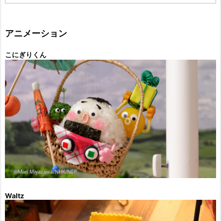
テ
ゴ
リ
ー
アニメーション
こにぎりくん
Waltz