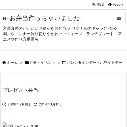

Feedly
RSS
e-お弁当作っちゃいました!

宮澤真理のかわいいお絵かきお弁当(オリジナルのキャラ弁)を公

開。ウィンナー飾り切りやかわいいスィーツ、ランチプレート、ア
メニュ
ニメや作り方動画も

サイド


ホーム
>

行事・イベント
>

バレンタインデー・ホワイトデー
前へ

次へ

プレゼント弁当
検索

2008年2月6日

2014年1月17日