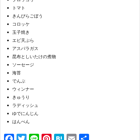
トマト
きんぴらごぼう
コロッケ
玉子焼き
エビ天ぷら
アスパラガス
昆布としいたけの煮物
ソーセージ
海苔
でんぶ
ウィンナー
きゅうり
ラディッシュ
ゆでにんじん
はんぺん
F
T
Li
Pi
H
E
共