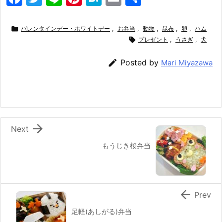
a
w
n
nt
at
m
有
c
itt
e
er
e
ai

バレンタインデー・ホワイトデー
,
お弁当
,
動物
,
昆布
,
卵
,
ハム
e
er
e
n
l

プレゼント
,
うさぎ
,
犬
b
st
a

Posted by
Mari Miyazawa
o
o
k

Next
もうじき桜弁当

Prev
足軽(あしがる)弁当