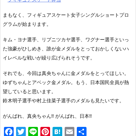
まもなく、フィギュアスケート女子シングルショートプロ
グラムが始まります。
キム・ヨナ選手、リプニツカヤ選手、ワグナー選手といっ
た強豪がひしめき、誰が金メダルをとっておかしくないハ
イレベルな戦いが繰り広げられそうです。
それでも、今回は真央ちゃんに金メダルをとってほしい。
ゆずちゃんとアベック金メダル。もう、日本国民全員が熱
望していると思います。
鈴木明子選手や村上佳菜子選手のメダルも見たいです。
がんばれ、真央ちゃん!! がんばれ、日本!!
F
T
Li
Pi
H
E
共