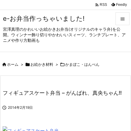

Feedly
RSS
e-お弁当作っちゃいました!

宮澤真理のかわいいお絵かきお弁当(オリジナルのキャラ弁)を公

開。ウィンナー飾り切りやかわいいスィーツ、ランチプレート、ア
メニュ
ニメや作り方動画も

サイド


ホーム
>

お絵かき材料
>

かまぼこ・はんぺん
前へ

次へ

フィギュアスケート弁当 – がんばれ、真央ちゃん!!
検索

2014年2月19日