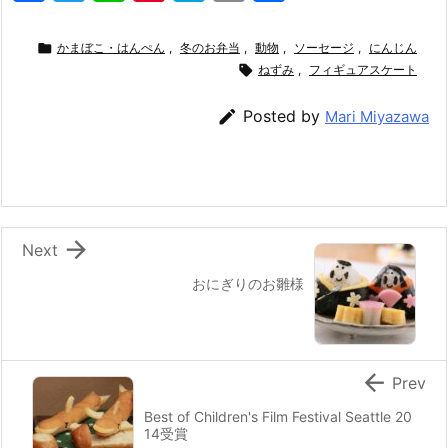
a
w
n
nt
at
m
有
c
itt
e
er
e
ai

かまぼこ・はんぺん
,
冬のお弁当
,
動物
,
ソーセージ
,
にんじん
e
er
e
n

l
ねずみ
,
フィギュアスケート
b
st
a

Posted by
Mari Miyazawa
o
o
k

Next
おにぎりのお雛様

Prev
Best of Children's Film Festival Seattle 20
14受賞