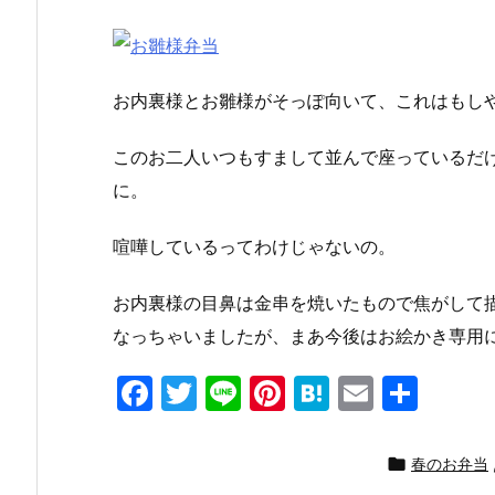
お内裏様とお雛様がそっぽ向いて、これはもしや
このお二人いつもすまして並んで座っているだ
に。
喧嘩しているってわけじゃないの。
お内裏様の目鼻は金串を焼いたもので焦がして
なっちゃいましたが、まあ今後はお絵かき専用
F
T
Li
Pi
H
E
共
a
w
n
nt
at
m
有
c
itt
e
er
e
ai

春のお弁当