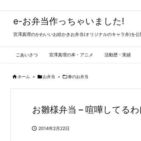
e-お弁当作っちゃいました!
宮澤真理のかわいいお絵かきお弁当(オリジナルのキャラ弁)を
ごあいさつ
宮澤真理の本・アニメ
活動歴・実績

ホーム
>

お弁当
>

春のお弁当
お雛様弁当 – 喧嘩してる

2014年2月22日