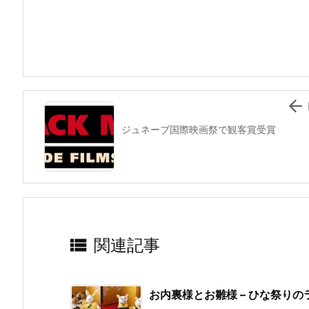
e
er
e
n
l
b
st
a
o
o
k

ジュネーブ国際映画祭で観客賞受賞

関連記事
お内裏様とお雛様 – ひな祭り