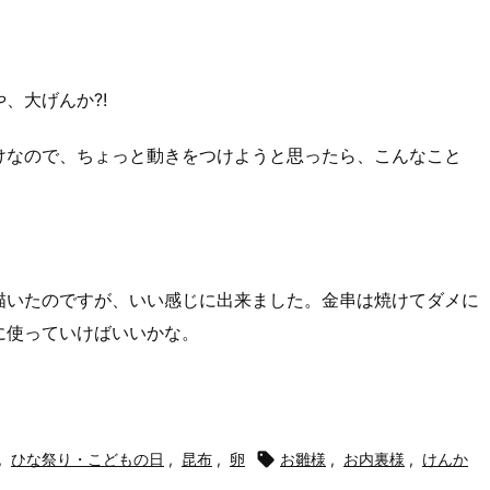
、大げんか?!
けなので、ちょっと動きをつけようと思ったら、こんなこと
描いたのですが、いい感じに出来ました。金串は焼けてダメに
に使っていけばいいかな。
,
ひな祭り・こどもの日
,
昆布
,
卵

お雛様
,
お内裏様
,
けんか