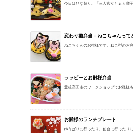
今日はひな祭り。「三人官女と五人囃子 
変わり雛弁当 – ねこちゃんっ
ねこちゃんのお雛様です。ねこ型のお弁当
ラッピーとお雛様弁当
豊後高田市のワークショップでお雛様も作
お雛様のランチプレート
ゆうばりに行ったり、仙台に行ったりして