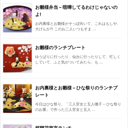
お雛様弁当 – 喧嘩してるわけじゃないの
よ!
お内裏様とお雛様がそっぽ向いて、これはもしや、
大げんか?! このお二人いつもすま ...
お雛様のランチプレート
ゆうばりに行ったり、仙台に行ったりして、忙しく
していて、ふと気がついてみたら、も ...
お内裏様とお雛様 – ひな祭りのランチプ
レート
今日はひな祭り。「三人官女と五人囃子 – ひな祭り
のお重」で作った三人官女と五人 ...
桜開花宣言ランチ