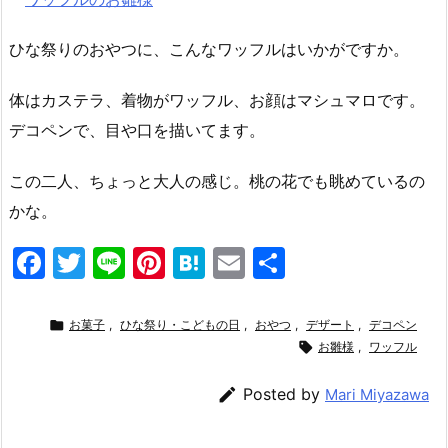
ひな祭りのおやつに、こんなワッフルはいかがですか。
体はカステラ、着物がワッフル、お顔はマシュマロです。
デコペンで、目や口を描いてます。
この二人、ちょっと大人の感じ。桃の花でも眺めているの
かな。
F
T
Li
Pi
H
E
共
a
w
n
nt
at
m
有
c
itt
e
er
e
ai

お菓子
,
ひな祭り・こどもの日
,
おやつ
,
デザート
,
デコペン
e
er
e
n
l

お雛様
,
ワッフル
b
st
a

Posted by
Mari Miyazawa
o