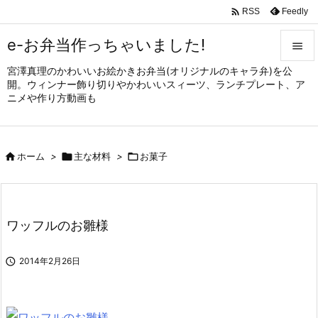

Feedly
RSS
e-お弁当作っちゃいました!

宮澤真理のかわいいお絵かきお弁当(オリジナルのキャラ弁)を公

開。ウィンナー飾り切りやかわいいスィーツ、ランチプレート、ア
メニュ
ニメや作り方動画も

サイド


ホーム
>

主な材料
>

お菓子
前へ

次へ

ワッフルのお雛様
検索

2014年2月26日