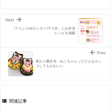
o
k

Next
「デコふりdeカンタン!デコ弁」にお弁当
レシピを掲載

Prev
変わり雛弁当 - ねこちゃんってどんなカッ
コしてもかわいい

関連記事