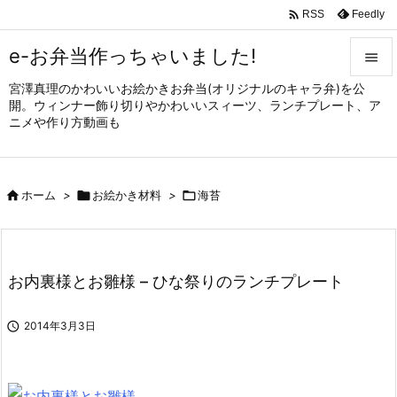

Feedly
RSS
e-お弁当作っちゃいました!

宮澤真理のかわいいお絵かきお弁当(オリジナルのキャラ弁)を公

開。ウィンナー飾り切りやかわいいスィーツ、ランチプレート、ア
メニュ
ニメや作り方動画も

サイド


ホーム
>

お絵かき材料
>

海苔
前へ

次へ

お内裏様とお雛様 – ひな祭りのランチプレート
検索

2014年3月3日