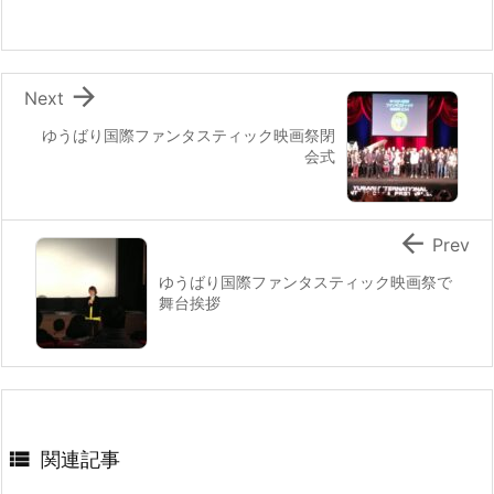
o
k

Next
ゆうばり国際ファンタスティック映画祭閉
会式

Prev
ゆうばり国際ファンタスティック映画祭で
舞台挨拶

関連記事