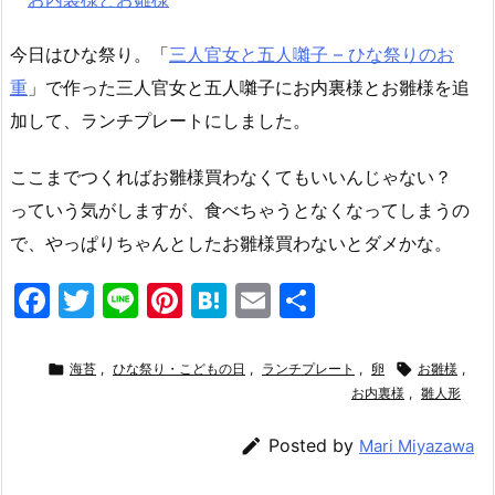
今日はひな祭り。「
三人官女と五人囃子 – ひな祭りのお
重
」で作った三人官女と五人囃子にお内裏様とお雛様を追
加して、ランチプレートにしました。
ここまでつくればお雛様買わなくてもいいんじゃない？
っていう気がしますが、食べちゃうとなくなってしまうの
で、やっぱりちゃんとしたお雛様買わないとダメかな。
F
T
Li
Pi
H
E
共
a
w
n
nt
at
m
有
c
itt
e
er
e
ai

海苔
,
ひな祭り・こどもの日
,
ランチプレート
,
卵

お雛様
,
e
er
e
n
l
お内裏様
,
雛人形
b
st
a

Posted by
Mari Miyazawa
o