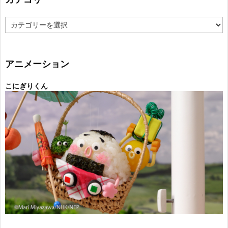
カ
テ
ゴ
リ
ー
アニメーション
こにぎりくん