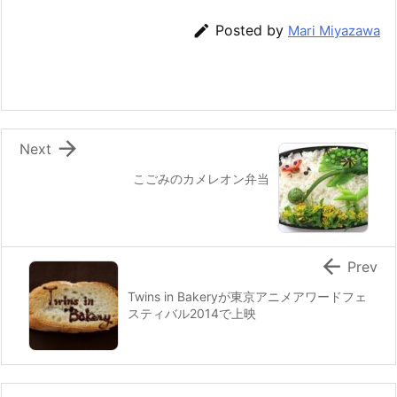
e
er
e
n
l

Posted by
Mari Miyazawa
b
st
a
o
o
k

Next
こごみのカメレオン弁当

Prev
Twins in Bakeryが東京アニメアワードフェ
スティバル2014で上映