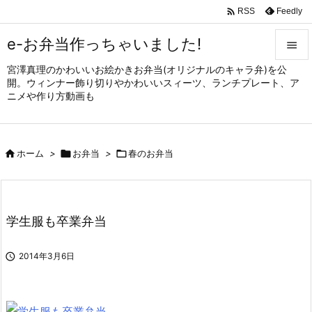

Feedly
RSS
e-お弁当作っちゃいました!

宮澤真理のかわいいお絵かきお弁当(オリジナルのキャラ弁)を公

開。ウィンナー飾り切りやかわいいスィーツ、ランチプレート、ア
メニュ
ニメや作り方動画も

サイド


ホーム
>

お弁当
>

春のお弁当
前へ

次へ

学生服も卒業弁当
検索

2014年3月6日