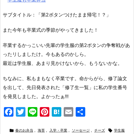
サブタイトル：「第2ボタンつけたまま帰宅！？」
また今年も卒業式の季節がやってきました！
卒業するかっこいい先輩の学生服の第2ボタンの争奪戦があ
ったリしましたけ。今もあるのかしら。
最近は学生服、あまり見かけないから、もうないかな。
ちなみに、私もまもなく卒業です。命からがら、修了論文
を出して、先日発表された「修了生一覧」に私の学生番号
を発見しました。よかったぁ!!!
F
T
Li
Pi
H
E
共
a
w
n
nt
at
m
有
c
itt
e
er
e
ai

春のお弁当
,
海苔
,
入学・卒業
,
ソーセージ
,
チーズ

学生服