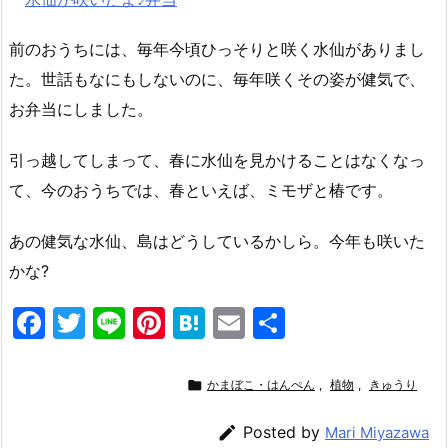
前のおうちには、毎年今頃ひっそりと咲く水仙がありまし
た。世話もなにもしないのに、毎年咲くその姿が健気で、
お弁当にしました。
引っ越してしまって、春に水仙を見かけることはなくなっ
て、今のおうちでは、春といえば、ミモザと椿です。
あの健気な水仙、島はどうしているかしら。今年も咲いた
かな?
F
T
Li
Pi
H
E
共
a
w
n
nt
at
m
有
c
itt
e
er
e
ai

かまぼこ・はんぺん
,
植物
,
きゅうり
e
er
e
n
l

Posted by
Mari Miyazawa