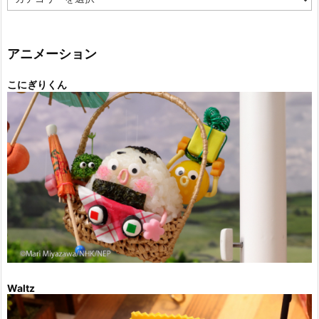
テ
ゴ
リ
ー
アニメーション
こにぎりくん
Waltz