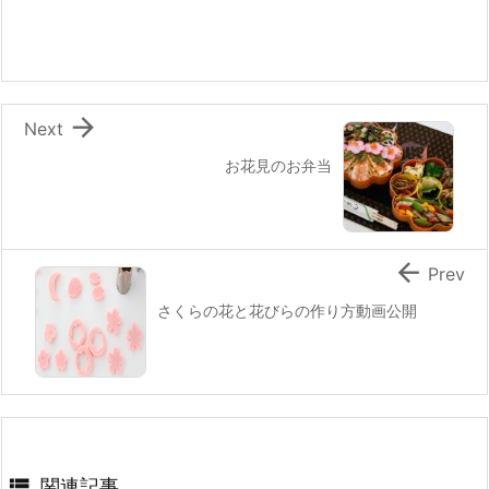
b
st
a
o
o
k

Next
お花見のお弁当

Prev
さくらの花と花びらの作り方動画公開

関連記事