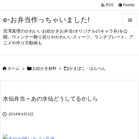

Feedly
RSS
e-お弁当作っちゃいました!

宮澤真理のかわいいお絵かきお弁当(オリジナルのキャラ弁)を公

開。ウィンナー飾り切りやかわいいスィーツ、ランチプレート、ア
メニュ
ニメや作り方動画も

サイド


ホーム
>

お絵かき材料
>

かまぼこ・はんぺん
前へ

次へ

水仙弁当 – あの水仙どうしてるかしら
検索

2014年4月3日