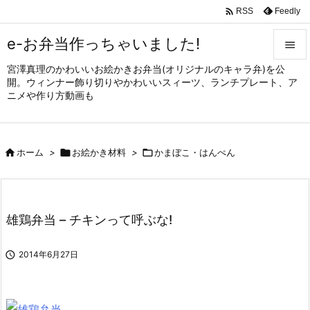

Feedly
RSS
e-お弁当作っちゃいました!

宮澤真理のかわいいお絵かきお弁当(オリジナルのキャラ弁)を公

開。ウィンナー飾り切りやかわいいスィーツ、ランチプレート、ア
メニュ
ニメや作り方動画も

サイド


ホーム
>

お絵かき材料
>

かまぼこ・はんぺん
前へ

次へ

雄鶏弁当 – チキンって呼ぶな!
検索

2014年6月27日