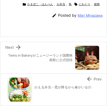
c
itt
e
er
e
ai

かまぼこ・はんぺん
,
お弁当
,
鳥

にわとり
,
雄鶏
e
er
e
n
l

Posted by
Mari Miyazawa
b
st
a
o
o
k

Next
Twins in Bakeryがニュージーランド国際映
画祭に公式招待

Prev
かえる弁当 - 雹が降るから傘がいるの