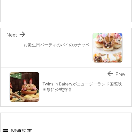
b
st
a
o
o
k

Next
お誕生日パーティのパイのカナッペ

Prev
Twins in Bakeryがニュージーランド国際映
画祭に公式招待

関連記事