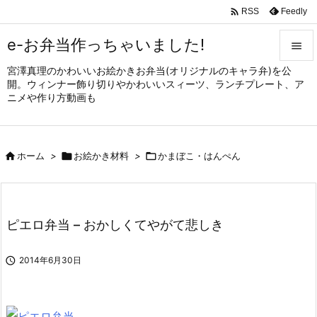

Feedly
RSS
e-お弁当作っちゃいました!

宮澤真理のかわいいお絵かきお弁当(オリジナルのキャラ弁)を公

開。ウィンナー飾り切りやかわいいスィーツ、ランチプレート、ア
メニュ
ニメや作り方動画も

サイド


ホーム
>

お絵かき材料
>

かまぼこ・はんぺん
前へ

次へ

ピエロ弁当 – おかしくてやがて悲しき
検索

2014年6月30日