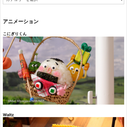
テ
ゴ
リ
ー
アニメーション
こにぎりくん
Waltz