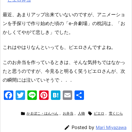
最近、あまりアップ出来ていないのですが、アニメーショ
ンを手探りで作り始めた頃の「e-弁劇場」の枕詞は、「お
かしくてやがて悲しき」でした。
これはやはりなんといっても、ピエロさんですよね。
このお弁当を作っているときは、そんな気持ちではなかっ
たと思うのですが、今見ると明るく笑うピエロさんが、次
の瞬間には泣いていそうで．．．
F
T
Li
Pi
H
E
共
a
w
n
nt
at
m
有
c
itt
e
er
e
ai

かまぼこ・はんぺん
,
お弁当
,
人物

ピエロ
,
雪くじら
e
er
e
n
l

Posted by
Mari Miyazawa