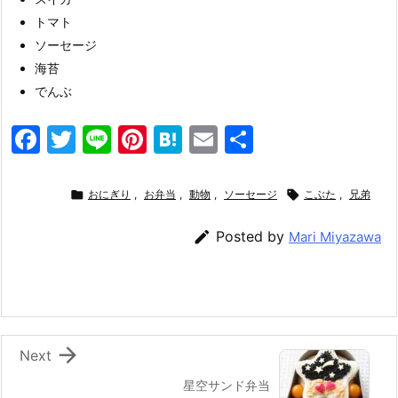
トマト
ソーセージ
海苔
でんぶ
F
T
Li
Pi
H
E
共
a
w
n
nt
at
m
有
c
itt
e
er
e
ai

おにぎり
,
お弁当
,
動物
,
ソーセージ

こぶた
,
兄弟
e
er
e
n
l

Posted by
Mari Miyazawa
b
st
a
o
o
k

Next
星空サンド弁当