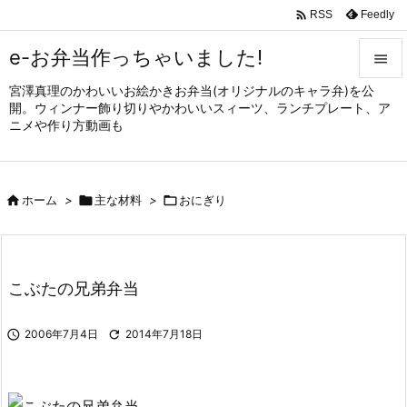

Feedly
RSS
e-お弁当作っちゃいました!

宮澤真理のかわいいお絵かきお弁当(オリジナルのキャラ弁)を公

開。ウィンナー飾り切りやかわいいスィーツ、ランチプレート、ア
メニュ
ニメや作り方動画も

サイド


ホーム
>

主な材料
>

おにぎり
前へ

次へ

こぶたの兄弟弁当
検索

2006年7月4日

2014年7月18日