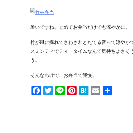
暑いですね。せめてお弁当だけでも涼やかに。
竹が風に揺れてさわさわとたてる音って涼やか
スミンティでティータイムなんて気持ちよさそ
う。
そんなわけで、お弁当で我慢。
F
T
Li
Pi
H
E
共
a
w
n
nt
at
m
有
c
itt
e
er
e
ai
e
er
e
n
l
b
st
a