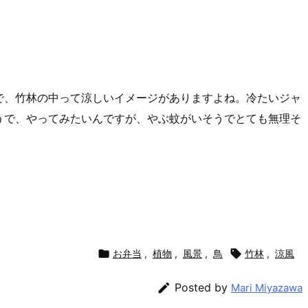
で、竹林の中って涼しいイメージがありますよね。冷たいジャ
うで、やってみたいんですが、やぶ蚊がいそうでとても無理そ

お弁当
,
植物
,
風景
,
鳥

竹林
,
涼風

Posted by
Mari Miyazawa