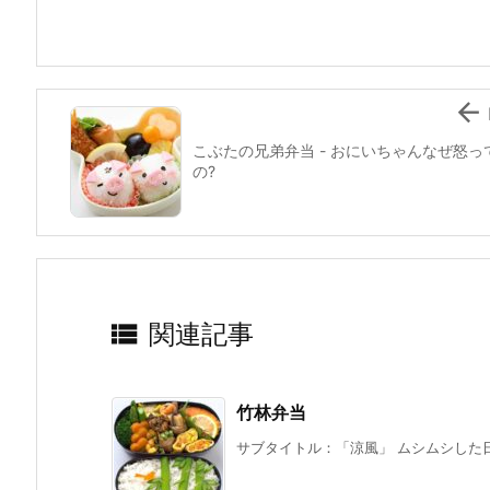
o
o
k

こぶたの兄弟弁当 - おにいちゃんなぜ怒っ
の?

関連記事
竹林弁当
サブタイトル：「涼風」 ムシムシした日