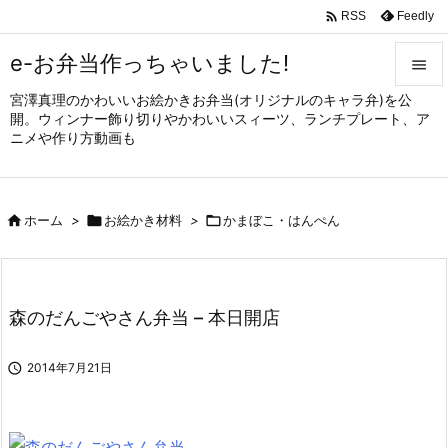

Feedly
RSS
e-お弁当作っちゃいました!

宮澤真理のかわいいお絵かきお弁当(オリジナルのキャラ弁)を公

開。ウィンナー飾り切りやかわいいスィーツ、ランチプレート、ア
メニュ
ニメや作り方動画も

サイド


ホーム
>

お絵かき材料
>

かまぼこ・はんぺん
前へ

次へ

森のだんごやさん弁当 – 本日開店
検索

2014年7月21日