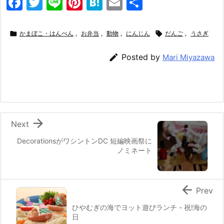
F
T
Li
Pi
H
E
共
a
w
n
nt
at
m
有
c
itt
e
er
e
ai

かまぼこ・はんぺん
,
お弁当
,
動物
,
にんじん

だんご
,
うさぎ
e
er
e
n
l

Posted by
Mari Miyazawa
b
st
a
o
o
k

Next
DecorationsがワシントンDC 短編映画祭に
ノミネート

Prev
ひやむぎの海でヨット遊びランチ - 祝!海の
日