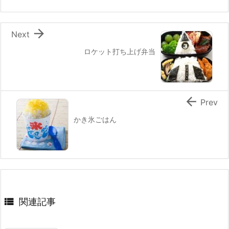
o
k

Next
ロケット打ち上げ弁当

Prev
かき氷ごはん

関連記事