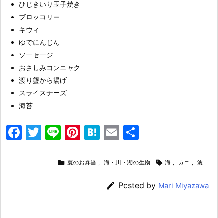
ひじきいり玉子焼き
ブロッコリー
キウィ
ゆでにんじん
ソーセージ
おさしみコンニャク
渡り蟹から揚げ
スライスチーズ
海苔
F
T
Li
Pi
H
E
共
a
w
n
nt
at
m
有
c
itt
e
er
e
ai

夏のお弁当
,
海・川・湖の生物

海
,
カニ
,
波
e
er
e
n
l

Posted by
Mari Miyazawa
b
st
a
o