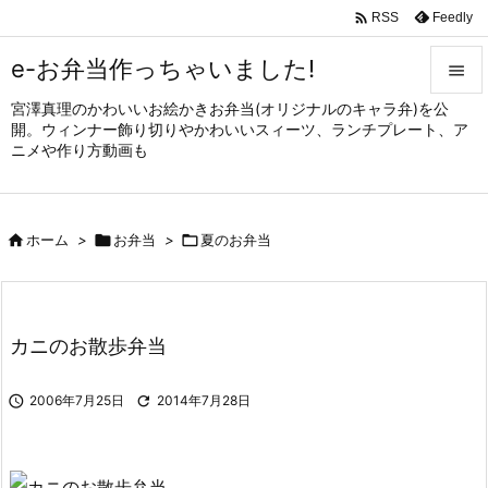

Feedly
RSS
e-お弁当作っちゃいました!

宮澤真理のかわいいお絵かきお弁当(オリジナルのキャラ弁)を公

開。ウィンナー飾り切りやかわいいスィーツ、ランチプレート、ア
メニュ
ニメや作り方動画も

サイド


ホーム
>

お弁当
>

夏のお弁当
前へ

次へ

カニのお散歩弁当
検索

2006年7月25日

2014年7月28日