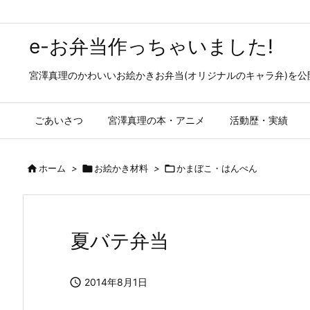
e-お弁当作っちゃいました!
宮澤真理のかわいいお絵かきお弁当(オリジナルのキャラ弁)を
ごあいさつ
宮澤真理の本・アニメ
活動歴・実績

ホーム
>

お絵かき材料
>

かまぼこ・はんぺん
夏バテ弁当

2014年8月1日