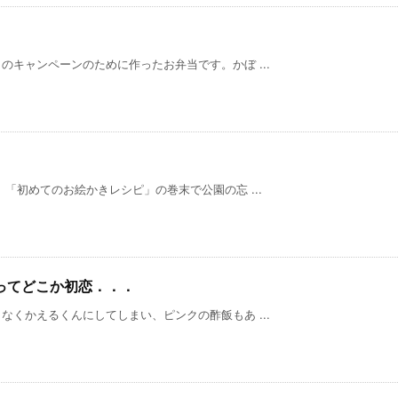
キャンペーンのために作ったお弁当です。かぼ ...
「初めてのお絵かきレシピ」の巻末で公園の忘 ...
ぼってどこか初恋．．．
くかえるくんにしてしまい、ピンクの酢飯もあ ...