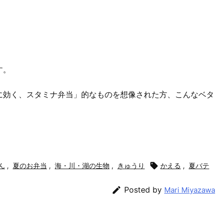
す。
に効く、スタミナ弁当」的なものを想像された方、こんなベタ
ん
,
夏のお弁当
,
海・川・湖の生物
,
きゅうり

かえる
,
夏バテ

Posted by
Mari Miyazawa