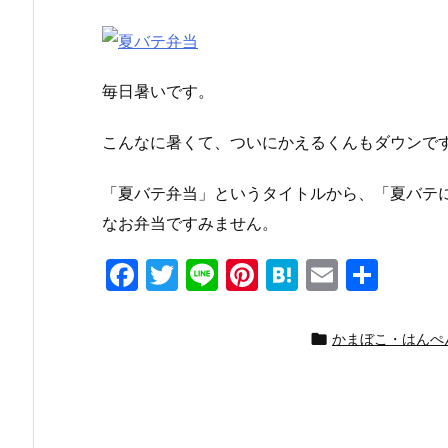
毎日暑いです。
こんなに暑くて、ついにかえるくんもダウンで
「夏バテ弁当」というタイトルから、「夏バテ
なお弁当ですみません。
F
T
Li
Pi
H
E
共
a
w
n
nt
at
m
有
c
itt
e
er
e
ai

かまぼこ・はんぺ
e
er
e
n
l
b
st
a
o