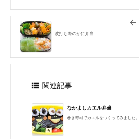
o
k

波打ち際のかに弁当

関連記事
なかよしカエル弁当
巻き寿司でカエルをつくってみました。 