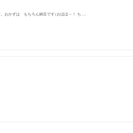
おかずは もちろん納豆です♪おほほ～！ ち ...