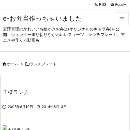

Feedly
RSS
e-お弁当作っちゃいました!

宮澤真理のかわいいお絵かきお弁当(オリジナルのキャラ弁)を公

開。ウィンナー飾り切りやかわいいスィーツ、ランチプレート、ア
メニュ
ニメや作り方動画も

サイド


ホーム
>

ランチプレート
前へ

次へ

王様ランチ
検索

2008年8月10日

2014年8月13日