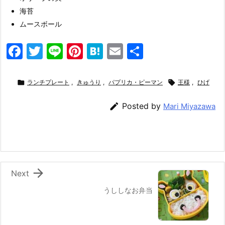
海苔
ムースボール
F
T
Li
Pi
H
E
共
a
w
n
nt
at
m
有
c
itt
e
er
e
ai

ランチプレート
,
きゅうり
,
パプリカ・ピーマン

王様
,
ひげ
e
er
e
n
l

Posted by
Mari Miyazawa
b
st
a
o
o
k

Next
うししなお弁当