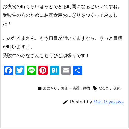
お夜食の時くらいほっとできる時間になるといいですね。
受験生の方のためにお夜食用おにぎりをつくってみまし
た！
このだるまさん、もう両目が開いてますから、きっと目標
が叶いますよ。
受験生のみなさんももうひと頑張りです!!
F
T
Li
Pi
H
E
共
a
w
n
nt
at
m
有
c
itt
e
er
e
ai

おにぎり
,
海苔
,
楽器・静物

だるま
,
夜食
e
er
e
n
l

Posted by
Mari Miyazawa
b
st
a
o
o