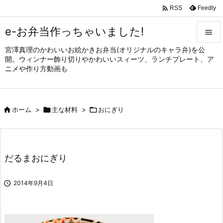

Feedly
RSS
e-お弁当作っちゃいました!

宮澤真理のかわいいお絵かきお弁当(オリジナルのキャラ弁)を公

開。ウィンナー飾り切りやかわいいスィーツ、ランチプレート、ア
メニュ
ニメや作り方動画も

サイド


ホーム
>

主な材料
>

おにぎり
前へ

次へ

だるまおにぎり
検索

2014年9月4日