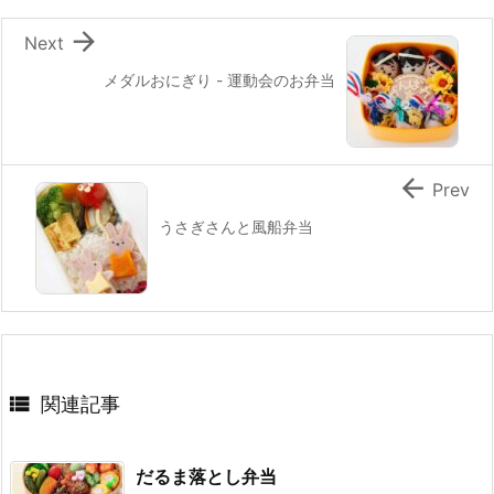
k

Next
メダルおにぎり - 運動会のお弁当

Prev
うさぎさんと風船弁当

関連記事
だるま落とし弁当