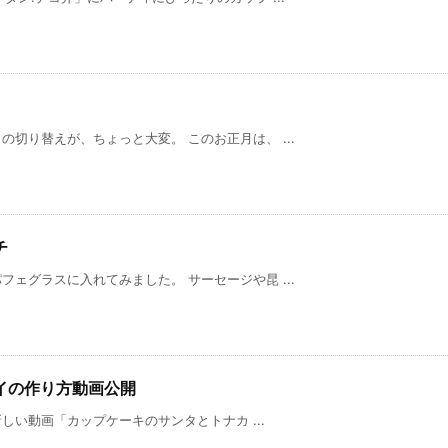
切り替えが、ちょっと大変。 このお正月は、 ...
チ
ェグラスに入れてみました。 サーセージや昆 ...
イの作り方動画公開
新しい動画「カップケーキのサンタとトナカ ...