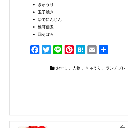
きゅうり
玉子焼き
ゆでにんじん
椎茸佃煮
鶏そぼろ
F
T
Li
Pi
H
E
共
a
w
n
nt
at
m
有
c
itt
e
er
e
ai

おすし
,
人物
,
きゅうり
,
ランチプレ
e
er
e
n
l
b
st
a
o
o
k
