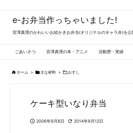
e-お弁当作っちゃいました!
宮澤真理のかわいいお絵かきお弁当(オリジナルのキャラ弁)を
ごあいさつ
宮澤真理の本・アニメ
活動歴・実績

ホーム
>

主な材料
>

おすし
ケーキ型いなり弁当

2006年9月8日

2014年9月12日