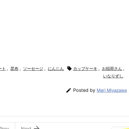
ート
,
昆布
,
ソーセージ
,
にんじん

カップケーキ
,
お稲荷さん
,
いなりずし

Posted by
Mari Miyazawa

Prev
Next