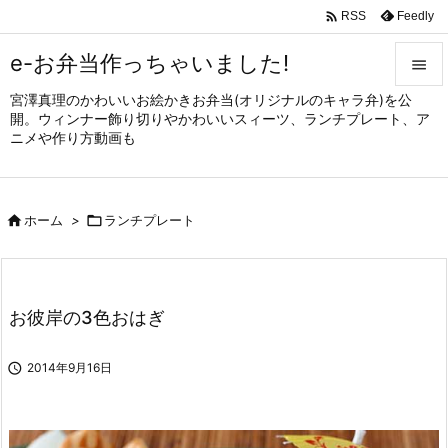

Feedly
RSS
e-お弁当作っちゃいました!

宮澤真理のかわいいお絵かきお弁当(オリジナルのキャラ弁)を公

開。ウィンナー飾り切りやかわいいスィーツ、ランチプレート、ア
メニュ
ニメや作り方動画も

サイド


ホーム
>

ランチプレート
前へ

次へ

お彼岸の3色おはぎ
検索

2014年9月16日