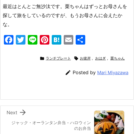
最近はとんとご無沙汰です。栗ちゃんはずっとお母さんを
探して旅をしているのですが、もうお母さんに会えたか
な。
F
T
Li
Pi
H
E
共
a
w
n
nt
at
m
有
c
itt
e
er
e
ai

ランチプレート

お彼岸
,
おはぎ
,
栗ちゃん
e
er
e
n
l

Posted by
Mari Miyazawa
b
st
a
o
o
k

Next
ジャック・オーランタン弁当 - ハロウィン
のお弁当