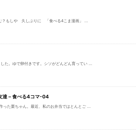
？もしや 久しぶりに 「食べる4こま漫画」 ...
た。ゆで卵付きです。シソがどんどん育ってい ...
 – 食べる4コマ-04
った栗ちゃん。最近、私のお弁当ではとんとご ...