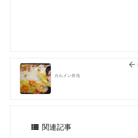
c
itt
e
er
e
ai
e
er
e
n
l
b
st
a
o
o
k

カルメン弁当

関連記事