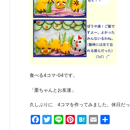
食べる4コマ-04です。
「栗ちゃんとお友達」
久しぶりに 4コマを作ってみました。休日だ
F
T
Li
Pi
H
E
共
a
w
n
nt
at
m
有