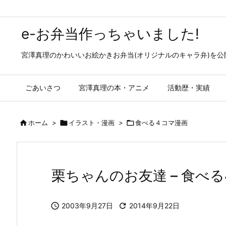
e-お弁当作っちゃいました!
宮澤真理のかわいいお絵かきお弁当(オリジナルのキャラ弁)を
ごあいさつ
宮澤真理の本・アニメ
活動歴・実績

ホーム
>

イラスト・漫画
>

食べる４コマ漫画
栗ちゃんのお友達 – 食べる

2003年9月27日

2014年9月22日