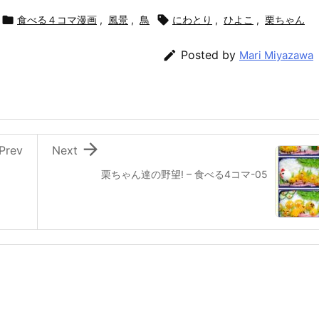

食べる４コマ漫画
,
風景
,
鳥

にわとり
,
ひよこ
,
栗ちゃん

Posted by
Mari Miyazawa

Prev
Next
栗ちゃん達の野望! – 食べる4コマ-05