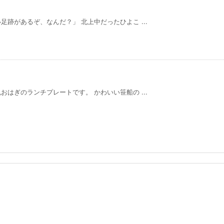
跡があるぞ、なんだ？」 北上中だったひよこ ...
はぎのランチプレートです。 かわいい笹船の ...