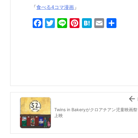
「
食べる4コマ漫画
」
F
T
Li
Pi
H
E
共
a
w
n
nt
at
m
有
c
itt
e
er
e
ai
e
er
e
n
l
b
st
a
o
o
k

Twins in Bakeryがクロアチアン児童映画
上映