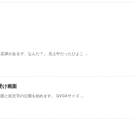
跡があるぞ、なんだ？」 北上中だったひよこ ...
受け画面
と絵文字の公開を始めます。 QVGAサイズ ...