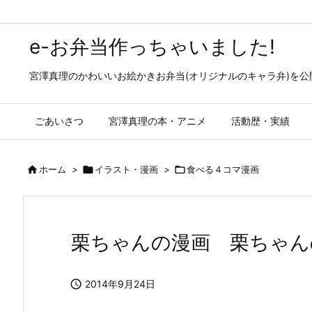
e-お弁当作っちゃいました!
宮澤真理のかわいいお絵かきお弁当(オリジナルのキャラ弁)を
ごあいさつ
宮澤真理の本・アニメ
活動歴・実績

ホーム
>

イラスト・漫画
>

食べる４コマ漫画
栗ちゃんの漫画 栗ちゃんの

2014年9月24日