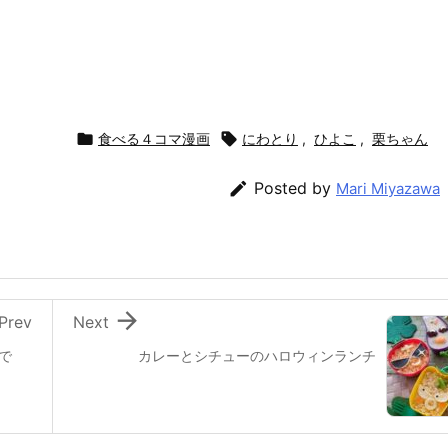

食べる４コマ漫画

にわとり
,
ひよこ
,
栗ちゃん

Posted by
Mari Miyazawa

Prev
Next
祭で
カレーとシチューのハロウィンランチ