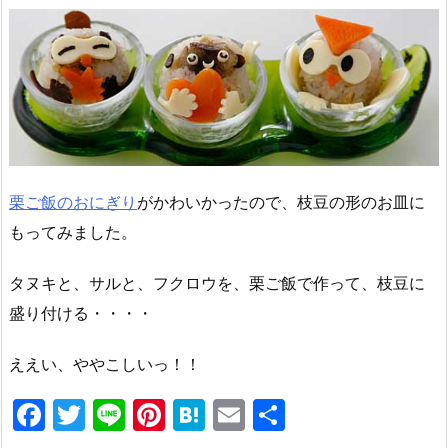
栗ご飯のおにぎり
がかわいかったので、枝豆の形のお皿に
もってみました。
タヌキと、サルと、フクロウを、栗ご飯で作って、枝豆に
盛り付ける・・・・
ええい、ややこしいっ！！
F
T
Li
Pi
H
E
共
a
w
n
nt
at
m
有