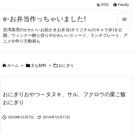

Feedly
RSS
e-お弁当作っちゃいました!

宮澤真理のかわいいお絵かきお弁当(オリジナルのキャラ弁)を公

開。ウィンナー飾り切りやかわいいスィーツ、ランチプレート、ア
メニュ
ニメや作り方動画も

サイド


ホーム
>

主な材料
>

おにぎり
前へ

次へ

おにぎりおやつ – タヌキ、サル、フクロウの栗ご飯
検索
おにぎり

2009年10月7日

2014年10月17日