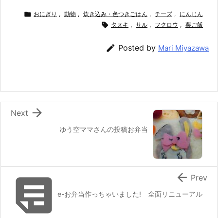
c
itt
e
er
e
ai

おにぎり
,
動物
,
炊き込み・色つきごはん
,
チーズ
,
にんじん
e
er
e
n

タヌキ
l
,
サル
,
フクロウ
,
栗ご飯
b
st
a

Posted by
Mari Miyazawa
o
o
k

Next
ゆう空ママさんの投稿お弁当


Prev
e-お弁当作っちゃいました! 全面リニューアル