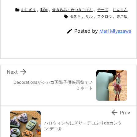
a
w
n
nt
at
m
有
c
itt
e
er
e
ai

おにぎり
,
動物
,
炊き込み・色つきごはん
,
チーズ
,
にんじん
e
er
e
n

タヌキ
l
,
サル
,
フクロウ
,
栗ご飯
b
st
a

Posted by
Mari Miyazawa
o
o
k

Next
Decorationsがシカゴ国際子供映画祭でノ
ミネート

Prev
ハロウィンおにぎり - デコふりdeカンタ
ン!デコ弁