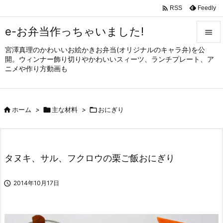

Feedly
RSS
e-お弁当作っちゃいました!

宮澤真理のかわいいお絵かきお弁当(オリジナルのキャラ弁)を公

開。ウィンナー飾り切りやかわいいスィーツ、ランチプレート、ア
メニュ
ニメや作り方動画も

サイド


ホーム
>

主な材料
>

おにぎり
前へ

次へ

タヌキ、サル、フクロウの栗ご飯おにぎり
検索

2014年10月17日