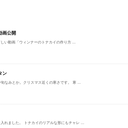
動画公開
新しい動画「ウィンナーのトナカイの作り方 ...
タン
旬なみとか。クリスマス近くの寒さです。 寒 ...
れました。 トナカイのリアルな形にもチャレ ...