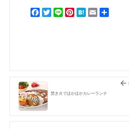
F
T
Li
Pi
H
E
共
a
w
n
nt
at
m
有
c
itt
e
er
e
ai
e
er
e
n
l
b
st
a
o
o
k

焚き火でほかほかカレーランチ