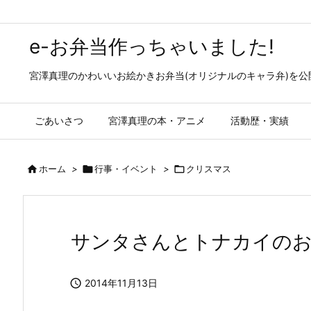
e-お弁当作っちゃいました!
宮澤真理のかわいいお絵かきお弁当(オリジナルのキャラ弁)を
ごあいさつ
宮澤真理の本・アニメ
活動歴・実績

ホーム
>

行事・イベント
>

クリスマス
サンタさんとトナカイの

2014年11月13日