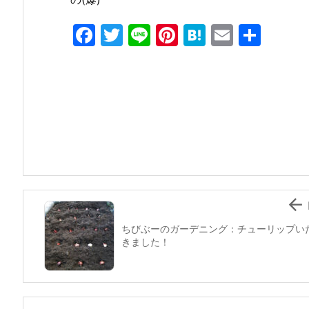
F
T
Li
Pi
H
E
共
a
w
n
nt
at
m
有
c
itt
e
er
e
ai
e
er
e
n
l
b
st
a
o
o
k

ちびぶーのガーデニング：チューリップい
きました！