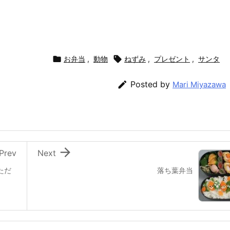

お弁当
,
動物

ねずみ
,
プレゼント
,
サンタ

Posted by
Mari Miyazawa

Prev
Next
ただ
落ち葉弁当