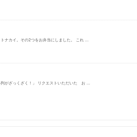
ナカイ。その2つをお弁当にしました。 これ ...
がざっくざく！」 リクエストいただいた お ...