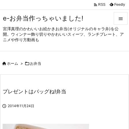

Feedly
RSS
e-お弁当作っちゃいました!

宮澤真理のかわいいお絵かきお弁当(オリジナルのキャラ弁)を公

開。ウィンナー飾り切りやかわいいスィーツ、ランチプレート、ア
メニュ
ニメや作り方動画も

サイド


ホーム
>

お弁当
前へ

次へ

プレゼントはバッグね!弁当
検索

2014年11月24日