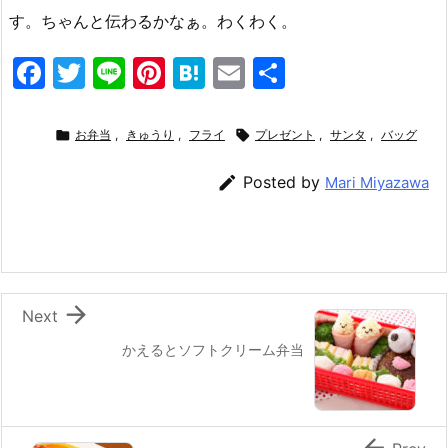
す。ちゃんと伝わるかなぁ。わくわく。
F
T
Li
Pi
H
E
共
a
w
n
nt
at
m
有
c
itt
e
er
e
ai

お弁当
,
きゅうり
,
フライ

プレゼント
,
サンタ
,
バッグ
e
er
e
n
l

Posted by
Mari Miyazawa
b
st
a
o
o
k

Next
かえるとソフトクリーム弁当
