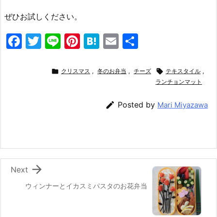
ぜひお試しください。
F
T
Li
Pi
H
E
共
a
w
n
nt
at
m
有
c
itt
e
er
e
ai

クリスマス
,
冬のお弁当
,
チーズ

テキスタイル
,
e
er
e
n
l
ランチョンマット
b
st
a

Posted by
Mari Miyazawa
o
o
k

Next
ウィンナーとイカスミパスタのお花弁当