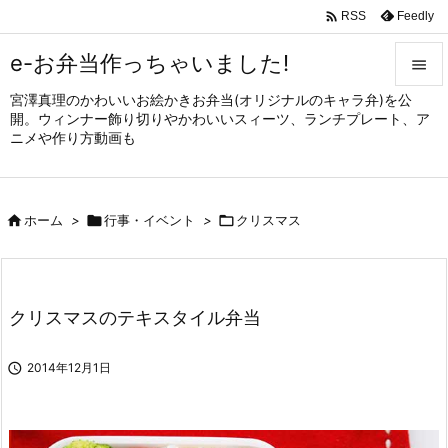

Feedly
RSS
e-お弁当作っちゃいました!

宮澤真理のかわいいお絵かきお弁当(オリジナルのキャラ弁)を公

開。ウィンナー飾り切りやかわいいスィーツ、ランチプレート、ア
メニュ
ニメや作り方動画も

サイド


ホーム
>

行事・イベント
>

クリスマス
前へ

次へ

クリスマスのテキスタイル弁当
検索

2014年12月1日