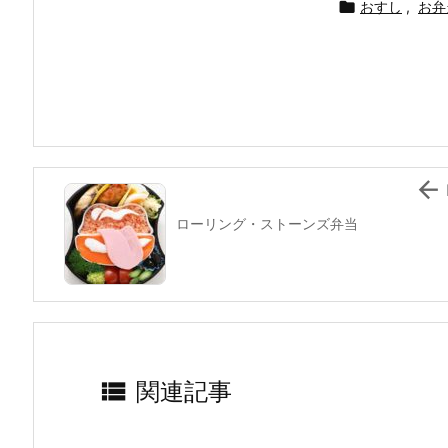
c
itt
e
er
e
ai

おすし
,
お弁
e
er
e
n
l
b
st
a
o
o
k

ローリング・ストーンズ弁当

関連記事