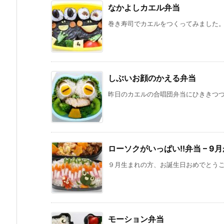
なかよしカエル弁当
巻き寿司でカエルをつくってみました。 
しぶいお顔のかえる弁当
昨日のカエルの合唱団弁当にひききつづき
ローソクがいっぱい!!弁当 – 
９月生まれの方、お誕生日おめでとうござ
モーション弁当