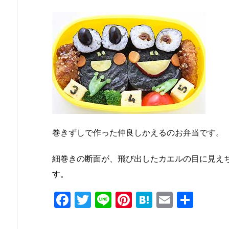
巻きずしで作った仲良しかえるのお弁当です。
細巻きの断面が、飛び出したカエルの目に見え
す。
F
T
Li
Pi
H
E
共
a
w
n
nt
at
m
有