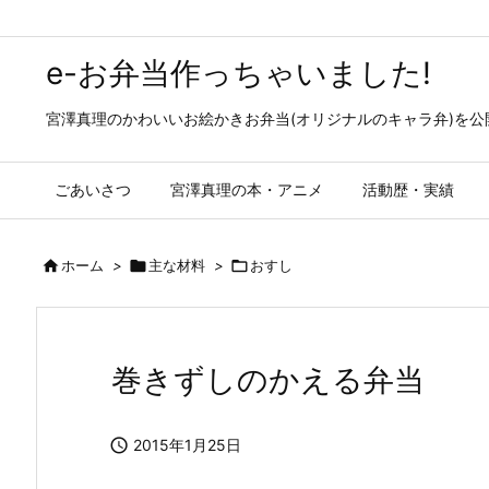
e-お弁当作っちゃいました!
宮澤真理のかわいいお絵かきお弁当(オリジナルのキャラ弁)を
ごあいさつ
宮澤真理の本・アニメ
活動歴・実績

ホーム
>

主な材料
>

おすし
巻きずしのかえる弁当

2015年1月25日