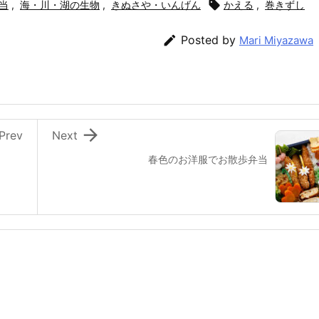
当
,
海・川・湖の生物
,
きぬさや・いんげん

かえる
,
巻きずし

Posted by
Mari Miyazawa

Prev
Next
春色のお洋服でお散歩弁当