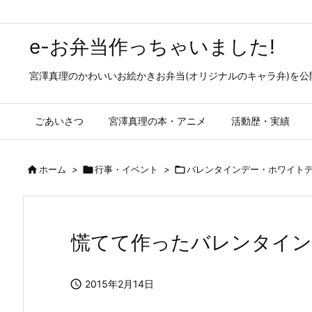
e-お弁当作っちゃいました!
宮澤真理のかわいいお絵かきお弁当(オリジナルのキャラ弁)を
ごあいさつ
宮澤真理の本・アニメ
活動歴・実績

ホーム
>

行事・イベント
>

バレンタインデー・ホワイト
慌てて作ったバレンタイ

2015年2月14日