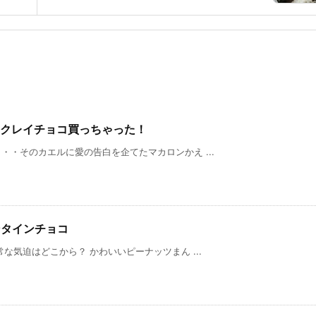
–クレイチョコ買っちゃった！
・そのカエルに愛の告白を企てたマカロンかえ ...
レンタインチョコ
な気迫はどこから？ かわいいピーナッツまん ...