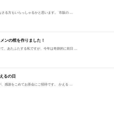
さる方もいらっしゃるかと思います。 市販の ...
ーメンの棺を作りました！
、あたふたする私ですが、今年は奇跡的に前日 ...
かえるの日
、感謝をこめてお茶会にご招待です。 かえる ...