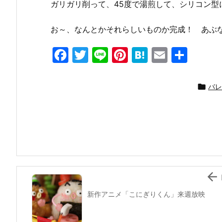
ガリガリ削って、45度で湯煎して、シリコン
お～、なんとかそれらしいものか完成！ あぶ
F
T
Li
Pi
H
E
共
a
w
n
nt
at
m
有
c
itt
e
er
e
ai

バレ
e
er
e
n
l
b
st
a
o
o
k

新作アニメ「こにぎりくん」来週放映