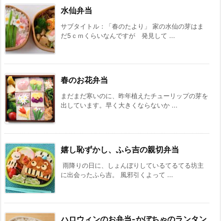
水仙弁当
サブタイトル：「春のたより」 家の水仙の芽はま
だ5ｃｍくらいなんですが 発見して ...
春のお花弁当
まだまだ寒いのに、昨年植えたチューリップの芽を
出しています。早く大きくならないか ...
嬉し恥ずかし、ふら吉の親切弁当
雨降りの日に、しょんぼりしているてるてる坊主
に出会ったふら吉。 風邪引くよって ...
ハロウィンのお弁当-かぼちゃのランタン