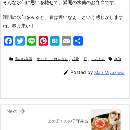
そんな水仙に思いを馳せて、満開の水仙のお弁当です。
満開の水仙をみると、春は近いなぁ、という感じがします
ね。春よ来い!!
F
T
Li
Pi
H
E
共
a
w
n
nt
at
m
有
c
itt
e
er
e
ai

春のお弁当
,
かまぼこ・はんぺん
,
植物
,
豆
,
にんじん

水仙
e
er
e
n
l

Posted by
Mari Miyazawa
b
st
a
o
o
k

Next
まめ芝くんの子守弁当