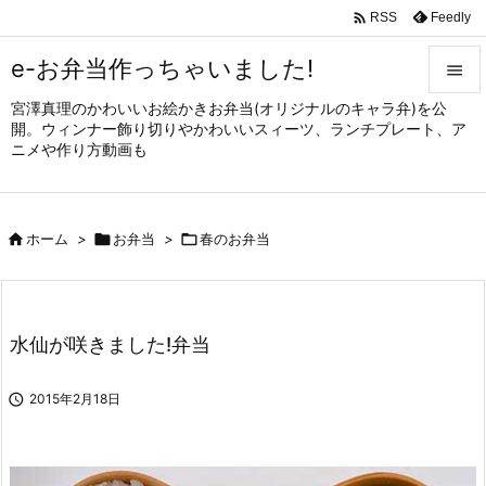

Feedly
RSS
e-お弁当作っちゃいました!

宮澤真理のかわいいお絵かきお弁当(オリジナルのキャラ弁)を公

開。ウィンナー飾り切りやかわいいスィーツ、ランチプレート、ア
メニュ
ニメや作り方動画も

サイド


ホーム
>

お弁当
>

春のお弁当
前へ

次へ

水仙が咲きました!弁当
検索

2015年2月18日