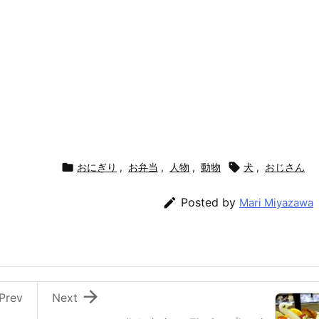

おにぎり
,
お弁当
,
人物
,
動物

犬
,
おじさん

Posted by
Mari Miyazawa

Prev
Next