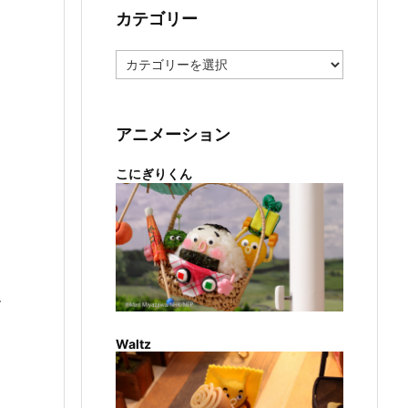
カテゴリー
カ
テ
ゴ
リ
ー
アニメーション
こにぎりくん
ー
Waltz