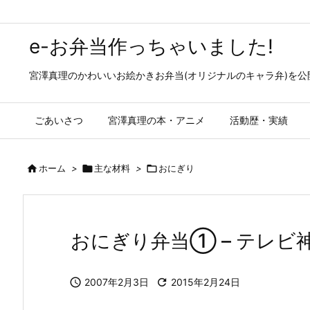
e-お弁当作っちゃいました!
宮澤真理のかわいいお絵かきお弁当(オリジナルのキャラ弁)を
ごあいさつ
宮澤真理の本・アニメ
活動歴・実績

ホーム
>

主な材料
>

おにぎり
おにぎり弁当① – テレ

2007年2月3日

2015年2月24日