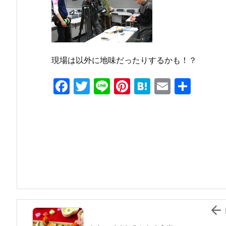
現場は以外に地味だったりするかも！？
F
T
Li
Pi
H
E
共
a
w
n
nt
at
m
有
c
itt
e
er
e
ai
e
er
e
n
l
b
st
a
o
o
k
