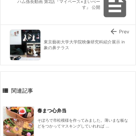

ハム係長動画 第2話『マイペース×まいぺー
す』 公開

Prev
東京藝術大学大学院映像研究科紹介展示 in
象の鼻テラス

関連記事
春まつ心弁当
そぼろで市松模様を作ってみました。薄いまな板な
どをつかってマスキングしていれれば ...