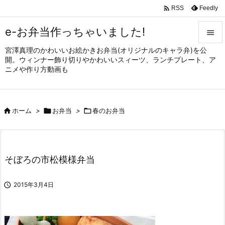

Feedly
RSS
e-お弁当作っちゃいました!

宮澤真理のかわいいお絵かきお弁当(オリジナルのキャラ弁)を公

開。ウィンナー飾り切りやかわいいスィーツ、ランチプレート、ア
メニュ
ニメや作り方動画も

サイド


ホーム
>

お弁当
>

春のお弁当
前へ

次へ

そぼろの市松模様弁当
検索

2015年3月4日