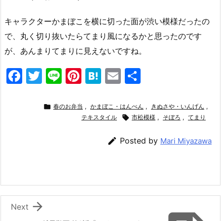
キャラクターかまぼこを横に切った面が渋い模様だったの
で、丸く切り抜いたらてまり風になるかと思ったのです
が、あんまりてまりに見えないですね。
F
T
Li
Pi
H
E
共
a
w
n
nt
at
m
有
c
itt
e
er
e
ai

春のお弁当
,
かまぼこ・はんぺん
,
きぬさや・いんげん
,
e
er
e
テキスタイル
n
l

市松模様
,
そぼろ
,
てまり
b
st
a

Posted by
Mari Miyazawa
o
o
k

Next