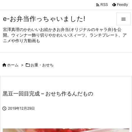

Feedly
RSS
e-お弁当作っちゃいました!

宮澤真理のかわいいお絵かきお弁当(オリジナルのキャラ弁)を公

開。ウィンナー飾り切りやかわいいスィーツ、ランチプレート、ア
メニュ
ニメや作り方動画も

サイド


ホーム
>

お重・おせち
前へ

次へ

黒豆一回目完成 – おせち作るんだもの
検索

2019年12月29日