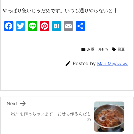
やっぱり急いじゃだめです。いつも通りやらないと
F
T
Li
Pi
H
E
共
a
w
n
nt
at
m
有
c
itt
e
er
e
ai

お重・おせち

黒豆
e
er
e
n
l
b
st
a

Posted by
Mari Miyazawa
o
o
k

Next
出汁を作っちゃいます – おせち作るんだも
の