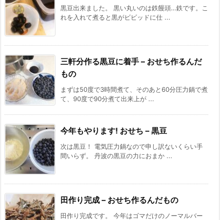
黒豆出来ました。 黒い丸いのは鉄饅頭…鉄です。こ
れを入れて煮ると黒がビビッドに仕 ...
三軒分作る黒豆に着手 – おせち作るんだ
もの
まずは50度で3時間煮て、そのあと60分圧力鍋で煮
て、90度で90分煮て出来上が ...
今年もやります! おせち – 黒豆
次は黒豆！ 電気圧力鍋なので申し訳ないくらい手
間いらず。 丹波の黒豆の力におまか ...
田作り完成 – おせち作るんだもの
田作り完成です。 今年はゴマだけのノーマルバー